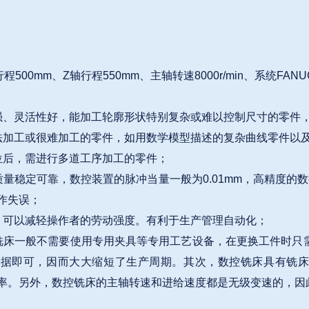
程500mm、Z轴行程550mm、主轴转速8000r/min、系统FANUC
强、灵活性好，能加工轮廓形状特别复杂或难以控制尺寸的零件
法加工或很难加工的零件，如用数学模型描述的复杂曲线零件以
位后，需进行多道工序加工的零件；
量稳定可靠，数控装置的脉冲当量一般为0.01mm，高精度的数
作失误；
，可以减轻操作者的劳动强度。有利于生产管理自动化；
铣床一般不需要使用专用夹具等专用工艺设备，在更换工件时只
数据即可，因而大大缩短了生产周期。其次，数控铣床具有铣床
率。另外，数控铣床的主轴转速和进给速度都是无级变速的，因